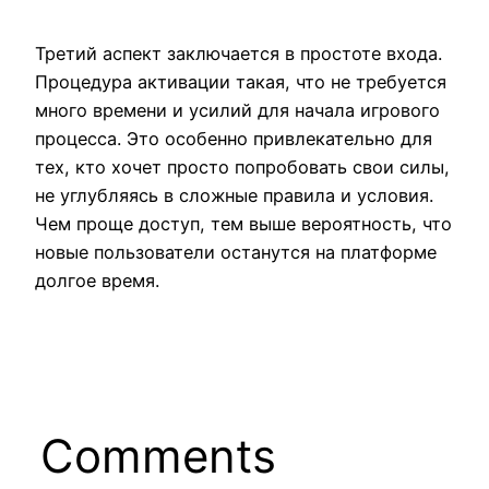
Третий аспект заключается в простоте входа.
Процедура активации такая, что не требуется
много времени и усилий для начала игрового
процесса. Это особенно привлекательно для
тех, кто хочет просто попробовать свои силы,
не углубляясь в сложные правила и условия.
Чем проще доступ, тем выше вероятность, что
новые пользователи останутся на платформе
долгое время.
Comments