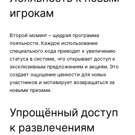
игрокам
Второй момент – щедрая программа
лояльности. Каждое использование
специального кода приводит к увеличению
статуса в системе, что открывает доступ к
эксклюзивным предложениям и акциям. Это
создает ощущение ценности для новых
участников и мотивирует возвращаться за
новыми призами.
Упрощённый доступ
к развлечениям