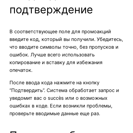
подтверждение
В соответствующее поле для промоакций
введите код, который вы получили. Убедитесь,
что вводите символы точно, без пропусков и
ошибок. Лучше всего использовать
копирование и вставку для избежания
опечаток.
После ввода кода нажмите на кнопку
“Подтвердить”. Система обработает запрос и
уведомит вас о succès или о возможных
ошибках в коде. Если возникли проблемы,
проверьте вводимые данные еще раз.