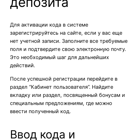
депозита
Для активации кода в системе
зарегистрируйтесь на сайте, если у вас еще
нет учетной записи. Заполните все требуемые
поля и подтвердите свою электронную почту.
Это необходимый шаг для дальнейших
действий.
После успешной регистрации перейдите в
раздел “Кабинет пользователя”. Найдите
вкладку или раздел, посвященный бонусам и
специальным предложениям, где можно
ввести полученный код.
Ввод кода и