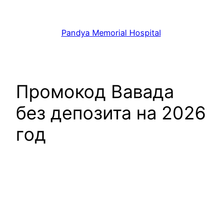
Skip
to
Pandya Memorial Hospital
content
Промокод Вавада
без депозита на 2026
год