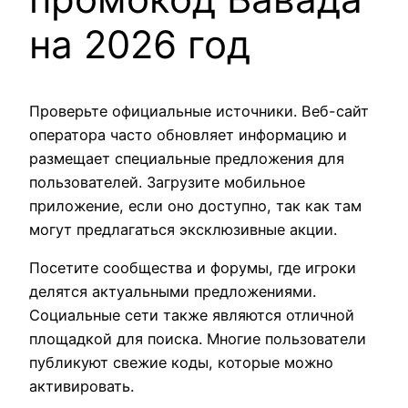
на 2026 год
Проверьте официальные источники. Веб-сайт
оператора часто обновляет информацию и
размещает специальные предложения для
пользователей. Загрузите мобильное
приложение, если оно доступно, так как там
могут предлагаться эксклюзивные акции.
Посетите сообщества и форумы, где игроки
делятся актуальными предложениями.
Социальные сети также являются отличной
площадкой для поиска. Многие пользователи
публикуют свежие коды, которые можно
активировать.