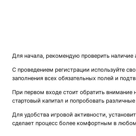
Для начала, рекомендую проверить наличие
С проведением регистрации используйте сво
заполнения всех обязательных полей и подт
При первом входе стоит обратить внимание 
стартовый капитал и попробовать различные
Для удобства игровой активности, установи
сделает процесс более комфортным в любом