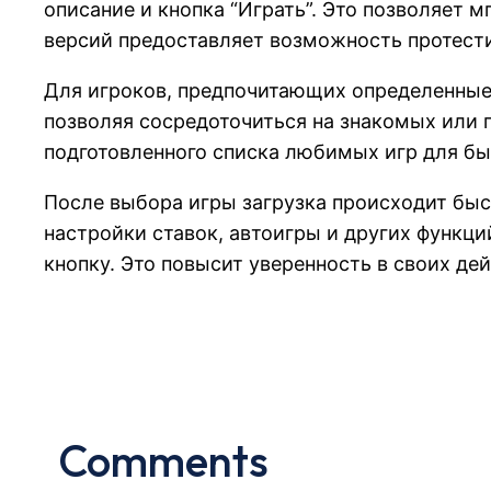
описание и кнопка “Играть”. Это позволяет 
версий предоставляет возможность протести
Для игроков, предпочитающих определенные
позволяя сосредоточиться на знакомых или 
подготовленного списка любимых игр для бы
После выбора игры загрузка происходит быс
настройки ставок, автоигры и других функц
кнопку. Это повысит уверенность в своих де
Comments