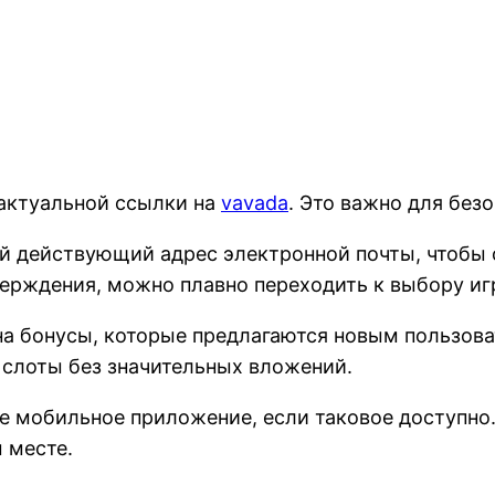
 актуальной ссылки на
vavada
. Это важно для без
й действующий адрес электронной почты, чтобы 
верждения, можно плавно переходить к выбору иг
на бонусы, которые предлагаются новым пользов
 слоты без значительных вложений.
те мобильное приложение, если таковое доступно
 месте.