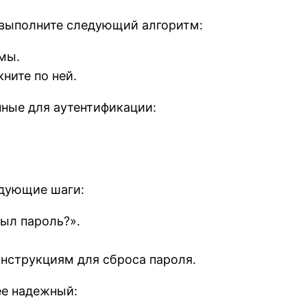
 выполните следующий алгоритм:
мы.
ните по ней.
нные для аутентификации:
едующие шаги:
ыл пароль?».
инструкциям для сброса пароля.
ее надежный: