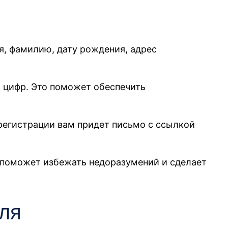
я, фамилию, дату рождения, адрес
и цифр. Это поможет обеспечить
регистрации вам придет письмо с ссылкой
 поможет избежать недоразумений и сделает
оля