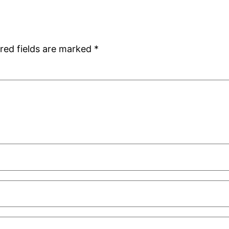
red fields are marked
*