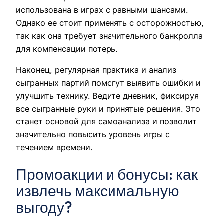
использована в играх с равными шансами.
Однако ее стоит применять с осторожностью,
так как она требует значительного банкролла
для компенсации потерь.
Наконец, регулярная практика и анализ
сыгранных партий помогут выявить ошибки и
улучшить технику. Ведите дневник, фиксируя
все сыгранные руки и принятые решения. Это
станет основой для самоанализа и позволит
значительно повысить уровень игры с
течением времени.
Промоакции и бонусы: как
извлечь максимальную
выгоду?