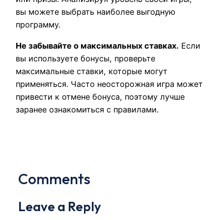
вы можете выбрать наиболее выгодную
программу.
Не забывайте о максимальных ставках.
Если
вы используете бонусы, проверьте
максимальные ставки, которые могут
применяться. Часто неосторожная игра может
привести к отмене бонуса, поэтому лучше
заранее ознакомиться с правилами.
Comments
Leave a Reply