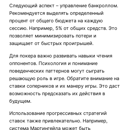
Следующий аспект – управление банкроллом.
Рекомендуется выделять определенный
процент от общего бюджета на каждую
сессию. Например, 5% от общих средств. Это
позволяет минимизировать потери и
защищает от быстрых проигрышей.
Для покера важно развивать навыки чтения
оппонентов. Психология и понимание
поведенческих паттернов могут сыграть
решающую роль в игре. Обратите внимание на
ставки соперников и их манеру игры. Это даст
возможность предсказать их действия в
будущем.
Использование прогрессивных стратегий
ставок также привлекательно. Например,
система Мартингейла может быть