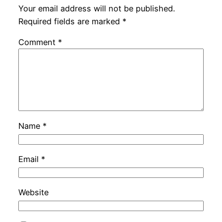
Your email address will not be published.
Required fields are marked
*
Comment
*
Name
*
Email
*
Website