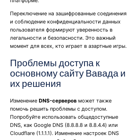
платформе.
Переключение на зашифрованные соединения
и соблюдение конфиденциальности данных
пользователя формируют уверенность в
легальности и безопасности. Это важный
момент для всех, кто играет в азартные игры.
Проблемы доступа к
основному сайту Вавада и
их решения
Изменение
DNS-серверов
может также
помочь решить проблемы с доступом.
Попробуйте использовать общедоступные
DNS, как Google DNS (8.8.8.8 и 8.8.4.4) или
Cloudflare (1.1.1.1). Изменение настроек DNS