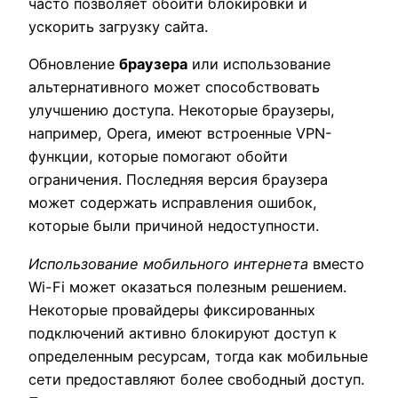
часто позволяет обойти блокировки и
ускорить загрузку сайта.
Обновление
браузера
или использование
альтернативного может способствовать
улучшению доступа. Некоторые браузеры,
например, Opera, имеют встроенные VPN-
функции, которые помогают обойти
ограничения. Последняя версия браузера
может содержать исправления ошибок,
которые были причиной недоступности.
Использование мобильного интернета
вместо
Wi-Fi может оказаться полезным решением.
Некоторые провайдеры фиксированных
подключений активно блокируют доступ к
определенным ресурсам, тогда как мобильные
сети предоставляют более свободный доступ.