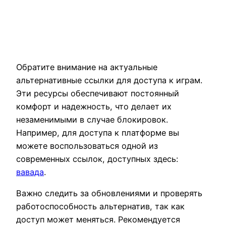
Обратите внимание на актуальные
альтернативные ссылки для доступа к играм.
Эти ресурсы обеспечивают постоянный
комфорт и надежность, что делает их
незаменимыми в случае блокировок.
Например, для доступа к платформе вы
можете воспользоваться одной из
современных ссылок, доступных здесь:
вавада
.
Важно следить за обновлениями и проверять
работоспособность альтернатив, так как
доступ может меняться. Рекомендуется