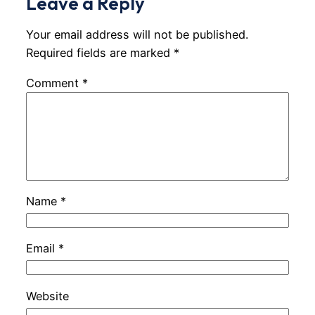
Leave a Reply
Your email address will not be published.
Required fields are marked
*
Comment
*
Name
*
Email
*
Website