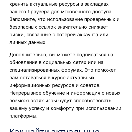
хранить актуальные ресурсы в закладках
вашего браузера для мгновенного доступа.
Запомните, что использование проверенных и
безопасных ссылок значительно снижает
риски, связанные с потерей аккаунта или
личных данных.
Дополнительно, вы можете подписаться на
обновления в социальных сетях или на
специализированных форумах. Это поможет
вам оставаться в курсе актуальных
информационных ресурсов и советов.
Непрерывное обучение и информация о новых
возможностях игры будут способствовать
вашему успеху и комфорту при использовании
платформы.
Как найти актуальные