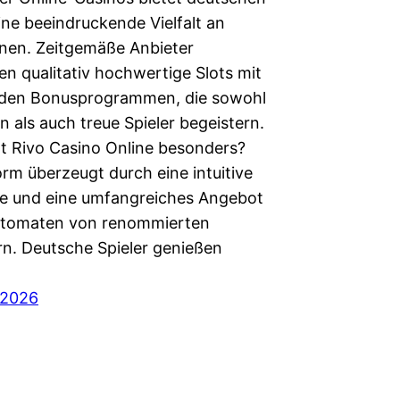
ine beeindruckende Vielfalt an
onen. Zeitgemäße Anbieter
en qualitativ hochwertige Slots mit
nden Bonusprogrammen, die sowohl
 als auch treue Spieler begeistern.
 Rivo Casino Online besonders?
orm überzeugt durch eine intuitive
e und eine umfangreiches Angebot
utomaten von renommierten
rn. Deutsche Spieler genießen
 2026