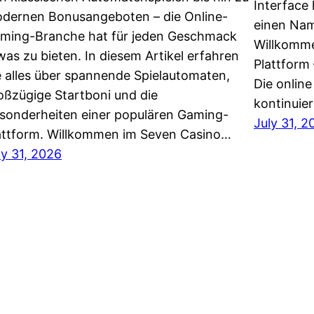
Interface 
dernen Bonusangeboten – die Online-
einen Nam
ming-Branche hat für jeden Geschmack
Willkomm
was zu bieten. In diesem Artikel erfahren
Plattform 
e alles über spannende Spielautomaten,
Die onlin
oßzügige Startboni und die
kontinuier
sonderheiten einer populären Gaming-
July 31, 2
attform. Willkommen im Seven Casino…
ly 31, 2026