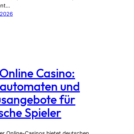
ent…
 2026
 Online Casino:
lautomaten und
sangebote für
sche Spieler
der Online-Casinos bietet deutschen