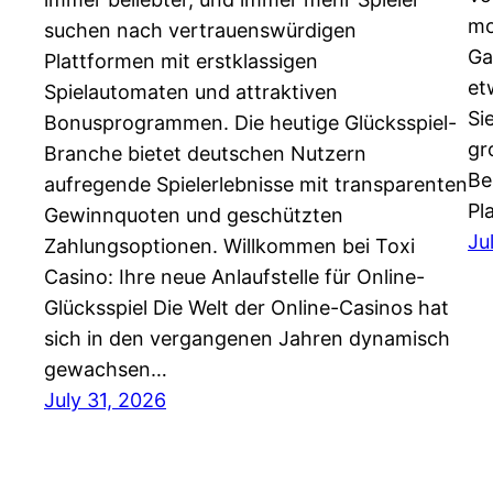
mo
suchen nach vertrauenswürdigen
Ga
Plattformen mit erstklassigen
et
Spielautomaten und attraktiven
Si
Bonusprogrammen. Die heutige Glücksspiel-
gr
Branche bietet deutschen Nutzern
Be
aufregende Spielerlebnisse mit transparenten
Pl
Gewinnquoten und geschützten
Ju
Zahlungsoptionen. Willkommen bei Toxi
Casino: Ihre neue Anlaufstelle für Online-
Glücksspiel Die Welt der Online-Casinos hat
sich in den vergangenen Jahren dynamisch
gewachsen…
July 31, 2026