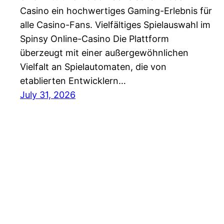
Casino ein hochwertiges Gaming-Erlebnis für
alle Casino-Fans. Vielfältiges Spielauswahl im
Spinsy Online-Casino Die Plattform
überzeugt mit einer außergewöhnlichen
Vielfalt an Spielautomaten, die von
etablierten Entwicklern…
July 31, 2026