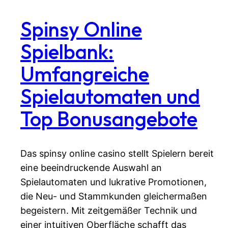
Spinsy Online
Spielbank:
Umfangreiche
Spielautomaten und
Top Bonusangebote
Das spinsy online casino stellt Spielern bereit
eine beeindruckende Auswahl an
Spielautomaten und lukrative Promotionen,
die Neu- und Stammkunden gleichermaßen
begeistern. Mit zeitgemäßer Technik und
einer intuitiven Oberfläche schafft das